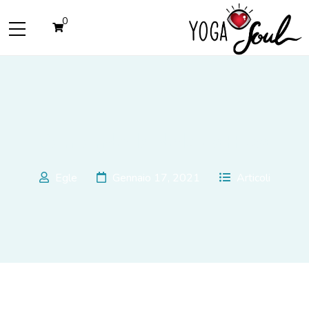
0
Cantando la dolce attesa
Egle
Gennaio 17, 2021
Articoli