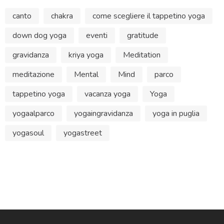
canto
chakra
come scegliere il tappetino yoga
down dog yoga
eventi
gratitude
gravidanza
kriya yoga
Meditation
meditazione
Mental
Mind
parco
tappetino yoga
vacanza yoga
Yoga
yogaalparco
yogaingravidanza
yoga in puglia
yogasoul
yogastreet