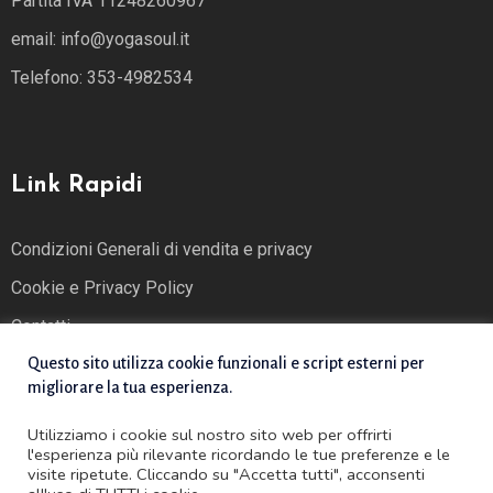
Partita IVA 11248260967
email: info@yogasoul.it
Telefono: 353-4982534
Link Rapidi
Condizioni Generali di vendita e privacy
Cookie e Privacy Policy
Contatti
Questo sito utilizza cookie funzionali e script esterni per
migliorare la tua esperienza.
Utilizziamo i cookie sul nostro sito web per offrirti
l'esperienza più rilevante ricordando le tue preferenze e le
visite ripetute. Cliccando su "Accetta tutti", acconsenti
Copyright ©2022 Advanced Creative Solutions. All rights