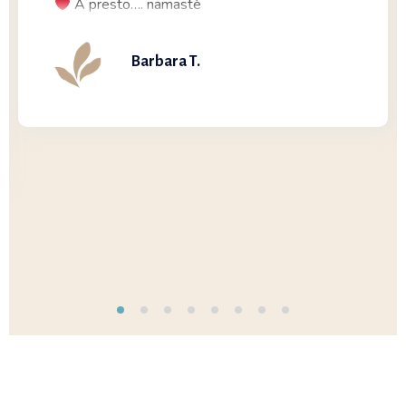
A presto…. namastè
Barbara T.