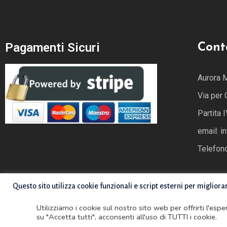
Pagamenti Sicuri
Cont
Aurora 
Via per
Partita
email: i
Telefon
Questo sito utilizza cookie funzionali e script esterni per migliora
Utilizziamo i cookie sul nostro sito web per offrirti l'esp
su "Accetta tutti", acconsenti all'uso di TUTTI i cookie.
Copyright ©2022 Advanced Creative Solutions. All rights reser