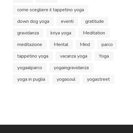
come scegliere il tappetino yoga
down dog yoga
eventi
gratitude
gravidanza
kriya yoga
Meditation
meditazione
Mental
Mind
parco
tappetino yoga
vacanza yoga
Yoga
yogaalparco
yogaingravidanza
yoga in puglia
yogasoul
yogastreet