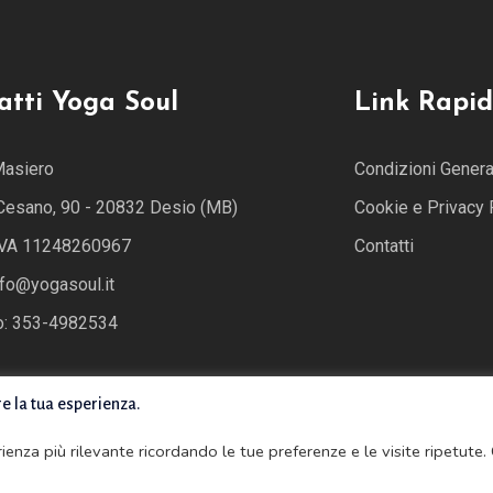
atti Yoga Soul
Link Rapid
Masiero
Condizioni General
 Cesano, 90 - 20832 Desio (MB)
Cookie e Privacy 
 IVA 11248260967
Contatti
nfo@yogasoul.it
o: 353-4982534
re la tua esperienza.
erienza più rilevante ricordando le tue preferenze e le visite ripetute.
ved