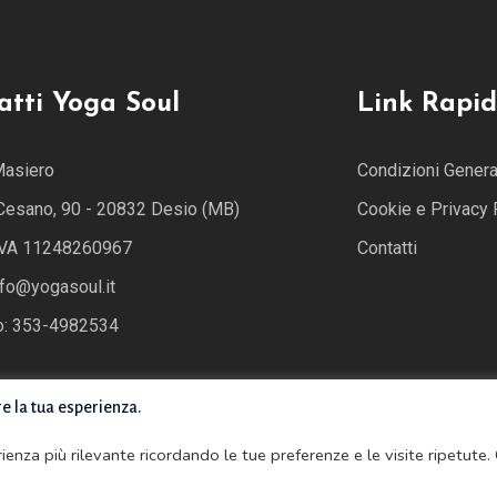
atti Yoga Soul
Link Rapid
Masiero
Condizioni General
 Cesano, 90 - 20832 Desio (MB)
Cookie e Privacy 
 IVA 11248260967
Contatti
nfo@yogasoul.it
o: 353-4982534
re la tua esperienza.
erienza più rilevante ricordando le tue preferenze e le visite ripetute.
ved