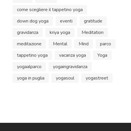
come scegliere il tappetino yoga
down dog yoga
eventi
gratitude
gravidanza
kriya yoga
Meditation
meditazione
Mental
Mind
parco
tappetino yoga
vacanza yoga
Yoga
yogaalparco
yogaingravidanza
yoga in puglia
yogasoul
yogastreet