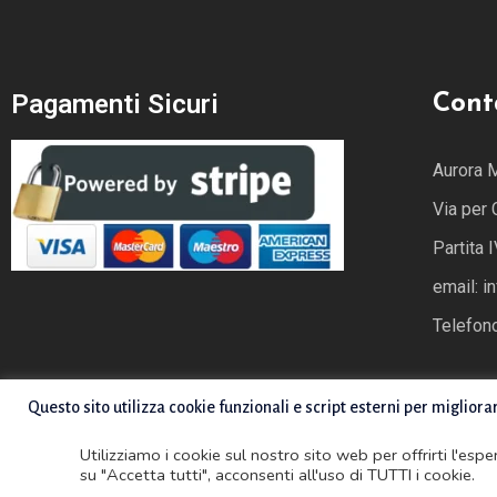
Pagamenti Sicuri
Cont
Aurora 
Via per
Partita
email: i
Telefon
Questo sito utilizza cookie funzionali e script esterni per migliora
Utilizziamo i cookie sul nostro sito web per offrirti l'esp
su "Accetta tutti", acconsenti all'uso di TUTTI i cookie.
Copyright ©2022 Advanced Creative Solutions. All rights reser