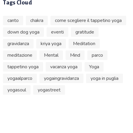
Tags Cloud
canto
chakra
come scegliere il tappetino yoga
down dog yoga
eventi
gratitude
gravidanza
kriya yoga
Meditation
meditazione
Mental
Mind
parco
tappetino yoga
vacanza yoga
Yoga
yogaalparco
yogaingravidanza
yoga in puglia
yogasoul
yogastreet