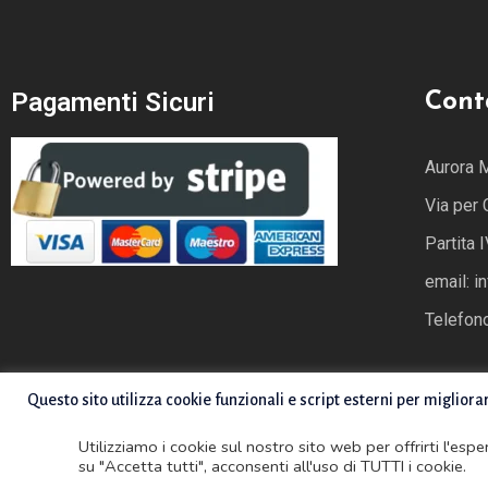
Pagamenti Sicuri
Cont
Aurora 
Via per
Partita
email: i
Telefon
Questo sito utilizza cookie funzionali e script esterni per migliora
Utilizziamo i cookie sul nostro sito web per offrirti l'esp
su "Accetta tutti", acconsenti all'uso di TUTTI i cookie.
Copyright ©2022 Advanced Creative Solutions. All rights reser