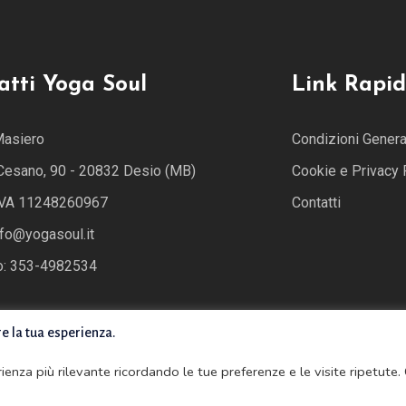
atti Yoga Soul
Link Rapid
Masiero
Condizioni General
 Cesano, 90 - 20832 Desio (MB)
Cookie e Privacy 
 IVA 11248260967
Contatti
nfo@yogasoul.it
o: 353-4982534
re la tua esperienza.
erienza più rilevante ricordando le tue preferenze e le visite ripetute.
ved