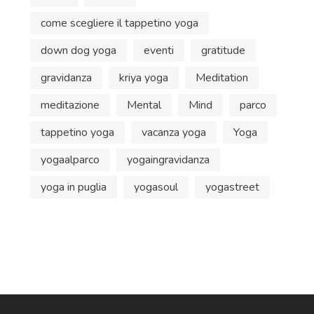
come scegliere il tappetino yoga
down dog yoga
eventi
gratitude
gravidanza
kriya yoga
Meditation
meditazione
Mental
Mind
parco
tappetino yoga
vacanza yoga
Yoga
yogaalparco
yogaingravidanza
yoga in puglia
yogasoul
yogastreet