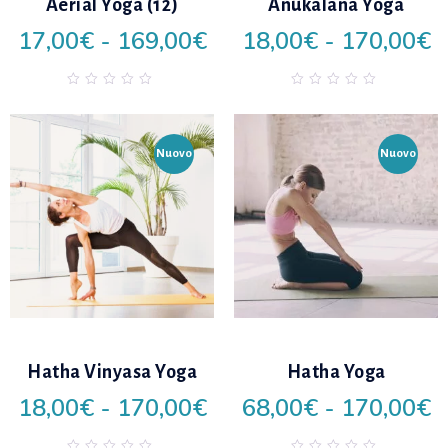
Aerial Yoga (12)
Anukalana Yoga
ishlist
wishlist
17,00
€
-
169,00
€
18,00
€
-
170,00
€
0
0
out
out
of
of
5
5
Nuovo
Nuovo
Add
Add
to
to
Hatha Vinyasa Yoga
Hatha Yoga
ishlist
wishlist
18,00
€
-
170,00
€
68,00
€
-
170,00
€