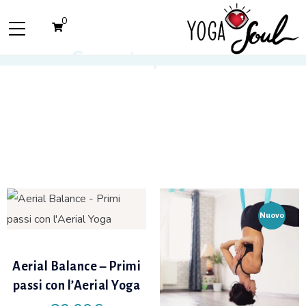
0
Corso in presenza
Nuovo
Aerial Balance – Primi
Add
passi con l’Aerial Yoga
to