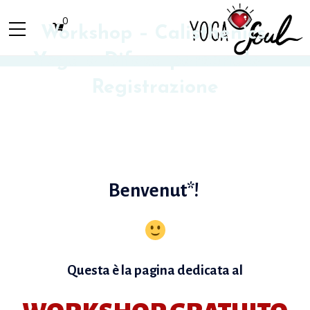
0
Workshop – Calisthenics,
Yoga e Difesa personale –
Registrazione
Benvenut*!
Questa è la pagina dedicata al