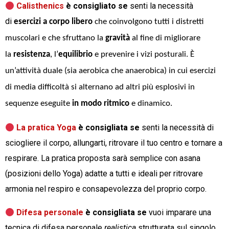
Calisthenics
è consigliato se
senti la necessità
di
esercizi a corpo libero
che coinvolgono tutti i distretti
muscolari e che sfruttano la
gravità
al fine di migliorare
la
resistenza
, l’
equilibrio
e prevenire i vizi posturali. È
un’attività duale (sia aerobica che anaerobica) in cui esercizi
di media difficoltà si alternano ad altri più esplosivi in
sequenze eseguite
in modo ritmico
e dinamico.
La pratica Yoga
è consigliata se
senti la necessità di
sciogliere il corpo, allungarti, ritrovare il tuo centro e tornare a
respirare. La pratica proposta sarà semplice con asana
(posizioni dello Yoga) adatte a tutti e ideali per ritrovare
armonia nel respiro e consapevolezza del proprio corpo.
Difesa personale
è consigliata se
vuoi imparare una
tecnica di difesa personale
realistica
strutturata sul singolo