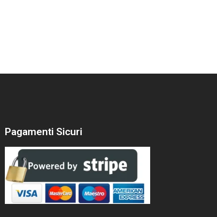
0
out
ishlist
of
5
Pagamenti Sicuri