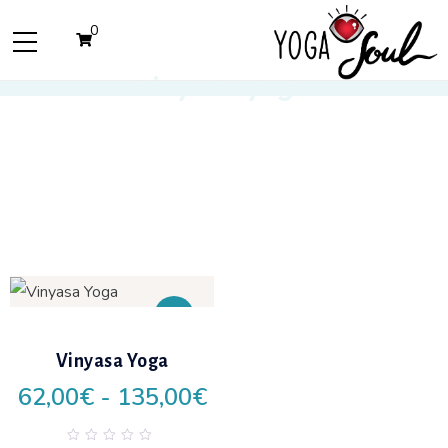
0
vinyasa yoga
Nuovo
Vinyasa Yoga
62,00
€
-
135,00
€
Add
to