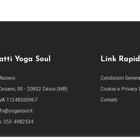
atti Yoga Soul
Link Rapid
Masiero
Condizioni General
 Cesano, 90 - 20832 Desio (MB)
Cookie e Privacy 
 IVA 11248260967
Contatti
nfo@yogasoul.it
o: 353-4982534