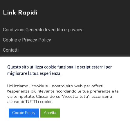
Link Rapidi
Condizioni Generali di vendita e privacy
Cookie e Privacy Policy
Contatti
Questo sito utilizza cookie funzionali e script esterni per
migliorare la tua esperienza.
Utilizziamo i cookie sul nostro sito web per offrirti
l'esperienza più rilevante ricordando le tue preferenze e le
Copyright ©2022 Advanced Creative Solutions. All rights
visite ripetute. Cliccando su "Accetta tutti", acconsenti
all'uso di TUTTI i cookie.
reserved
Cookie Policy
Accetta